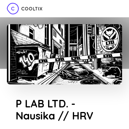
P LAB LTD. -
Nausika // HRV